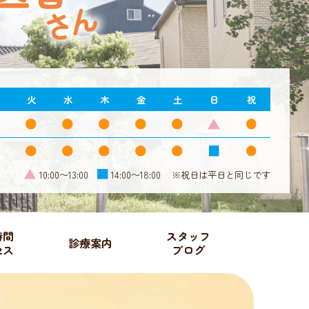
火
水
木
金
土
日
祝
10:00〜13:00
14:00〜18:00
※祝日は平日と同じです
時間
スタッフ
診療案内
セス
ブログ