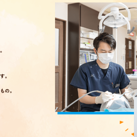
。
す。
もの。