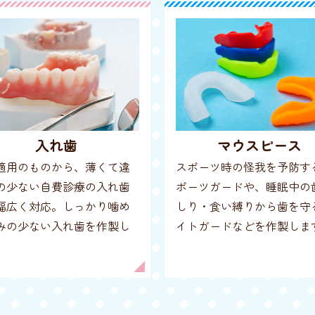
入れ歯
マウスピース
適用のものから、薄くて違
スポーツ時の怪我を予防す
の少ない自費診療の入れ歯
ポーツガードや、睡眠中の
幅広く対応。しっかり噛め
しり・食い縛りから歯を守
みの少ない入れ歯を作製し
イトガードなどを作製しま
。